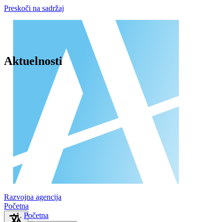
Preskoči na sadržaj
Aktuelnosti
Razvojna agencija
Početna
Početna