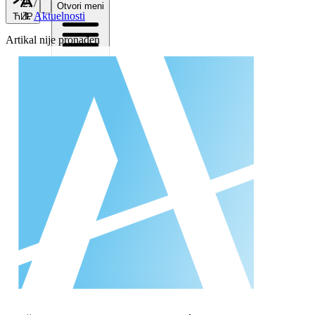
/
Otvori meni
Aktuelnosti
ЋИР
Artikal nije pronađen