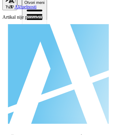
/
Otvori meni
Aktuelnosti
ЋИР
Artikal nije pronađen