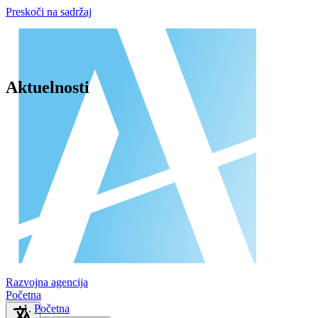
Preskoči na sadržaj
Aktuelnosti
Razvojna agencija
Početna
Početna