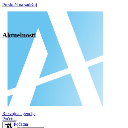
Preskoči na sadržaj
Aktuelnosti
Razvojna agencija
Početna
Početna