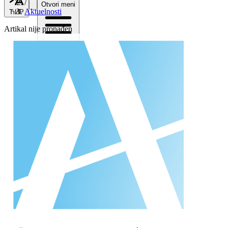
/
Otvori meni
Aktuelnosti
ЋИР
Artikal nije pronađen