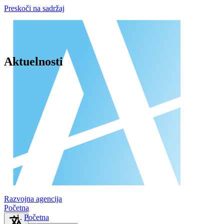
Preskoči na sadržaj
Aktuelnosti
Razvojna agencija
Početna
Početna