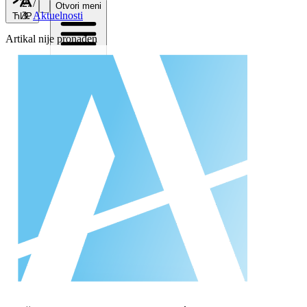
/
Otvori meni
Aktuelnosti
ЋИР
Artikal nije pronađen