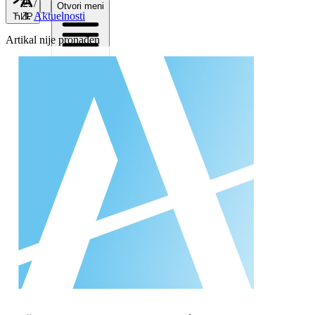
/
Otvori meni
Aktuelnosti
ЋИР
Artikal nije pronađen