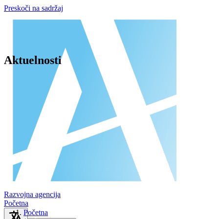
Preskoči na sadržaj
Aktuelnosti
Razvojna agencija
Početna
Početna