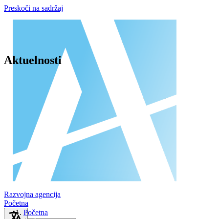
Preskoči na sadržaj
Aktuelnosti
Razvojna agencija
Početna
Početna