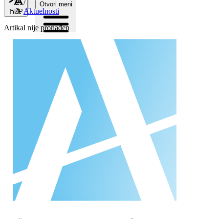
/
Otvori meni
Aktuelnosti
ЋИР
Artikal nije pronađen