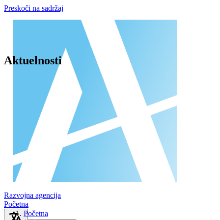
Preskoči na sadržaj
Aktuelnosti
Razvojna agencija
Početna
Početna