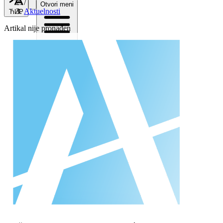
/
Otvori meni
Aktuelnosti
ЋИР
Artikal nije pronađen