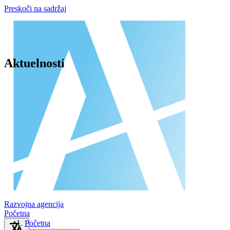
Preskoči na sadržaj
Aktuelnosti
Razvojna agencija
Početna
Početna