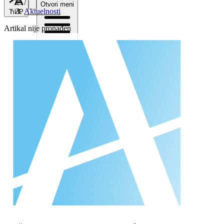
/
Otvori meni
Aktuelnosti
ЋИР
Artikal nije pronađen