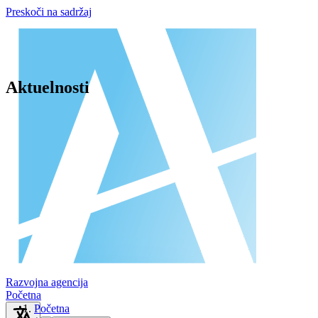
Preskoči na sadržaj
Aktuelnosti
Razvojna agencija
Početna
Početna