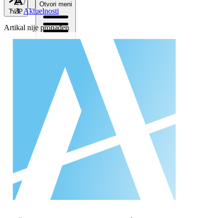
/
Otvori meni
Aktuelnosti
ЋИР
Artikal nije pronađen