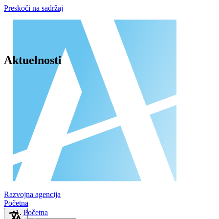
Preskoči na sadržaj
Aktuelnosti
Razvojna agencija
Početna
Početna