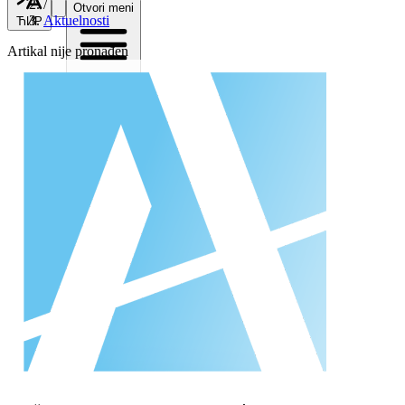
/
Otvori meni
Aktuelnosti
ЋИР
Artikal nije pronađen