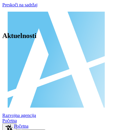
Preskoči na sadržaj
Aktuelnosti
Razvojna agencija
Početna
Početna