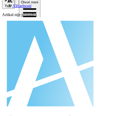
/
Otvori meni
Aktuelnosti
ЋИР
Artikal nije pronađen