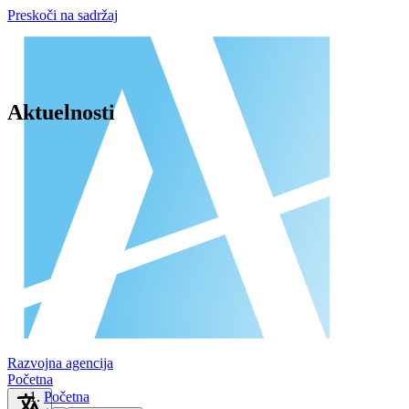
Preskoči na sadržaj
Aktuelnosti
Razvojna agencija
Početna
Početna