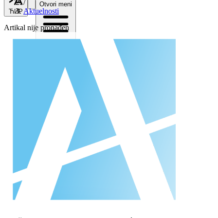
/
Otvori meni
Aktuelnosti
ЋИР
Artikal nije pronađen