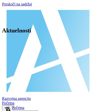
Preskoči na sadržaj
Aktuelnosti
Razvojna agencija
Početna
Početna