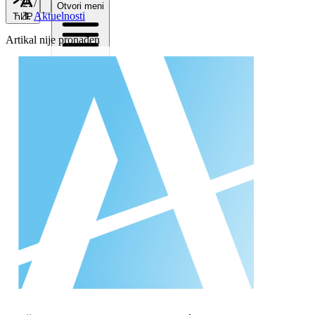
/
Otvori meni
Aktuelnosti
ЋИР
Artikal nije pronađen