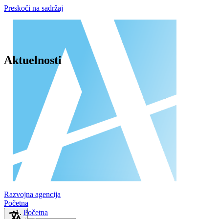
Preskoči na sadržaj
Aktuelnosti
Razvojna agencija
Početna
Početna