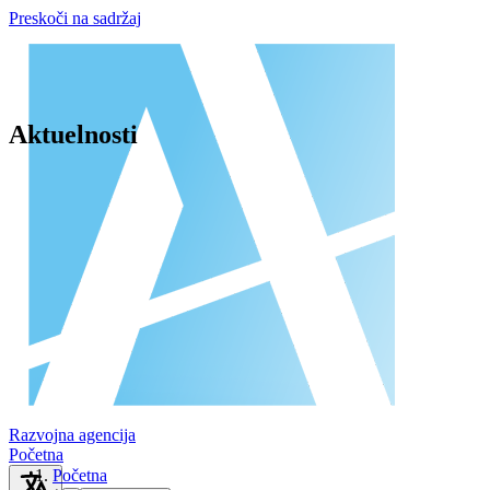
Preskoči na sadržaj
Aktuelnosti
Razvojna agencija
Početna
Početna