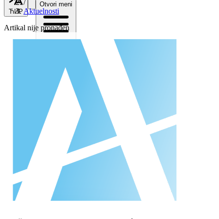
/
Otvori meni
Aktuelnosti
ЋИР
Artikal nije pronađen