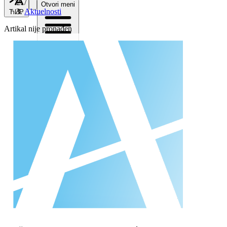
/
Otvori meni
Aktuelnosti
ЋИР
Artikal nije pronađen