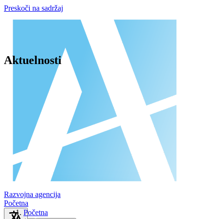
Preskoči na sadržaj
Aktuelnosti
Razvojna agencija
Početna
Početna