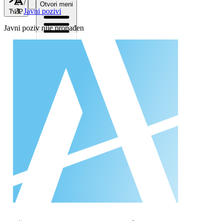
/
Otvori meni
Javni pozivi
ЋИР
Javni poziv nije pronađen