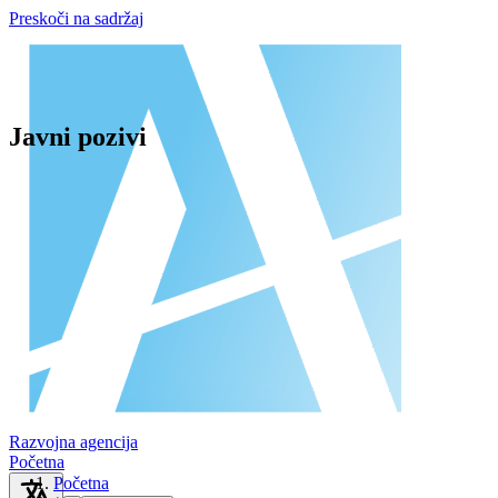
Preskoči na sadržaj
Javni pozivi
Razvojna agencija
Početna
Početna