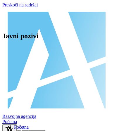
Preskoči na sadržaj
Javni pozivi
Razvojna agencija
Početna
Početna