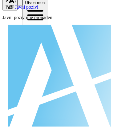
/
Otvori meni
Javni pozivi
ЋИР
Javni poziv nije pronađen