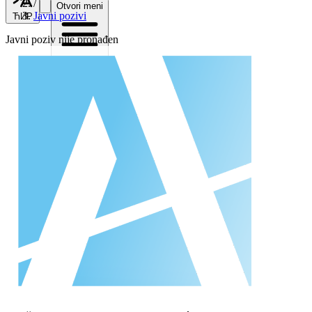
/
Otvori meni
Javni pozivi
ЋИР
Javni poziv nije pronađen