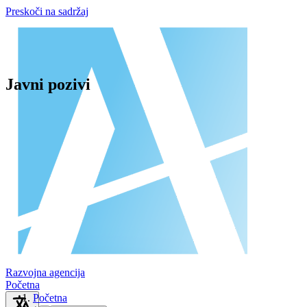
Preskoči na sadržaj
Javni pozivi
Razvojna agencija
Početna
Početna