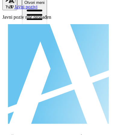
/
Otvori meni
Javni pozivi
ЋИР
Javni poziv nije pronađen