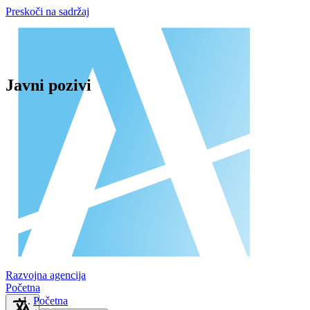
Preskoči na sadržaj
Javni pozivi
Razvojna agencija
Početna
Početna