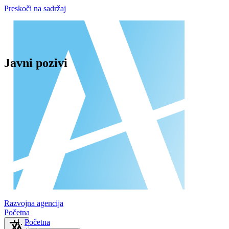
Preskoči na sadržaj
Javni pozivi
Razvojna agencija
Početna
Početna