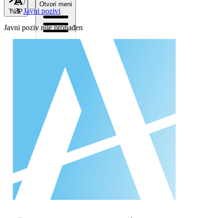
/
Otvori meni
Javni pozivi
ЋИР
Javni poziv nije pronađen