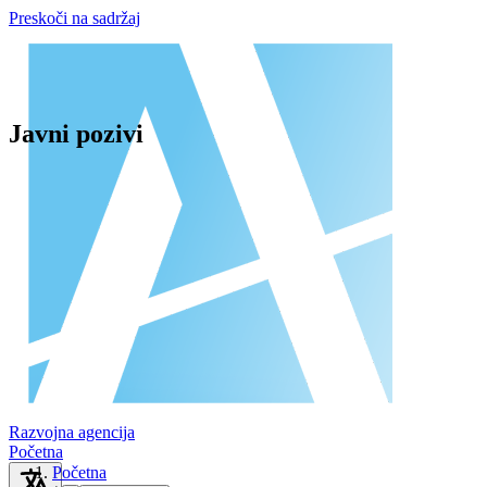
Preskoči na sadržaj
Javni pozivi
Razvojna agencija
Početna
Početna