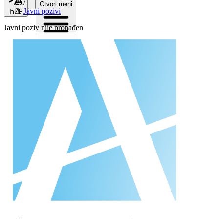
/
Otvori meni
Javni pozivi
ЋИР
Javni poziv nije pronađen