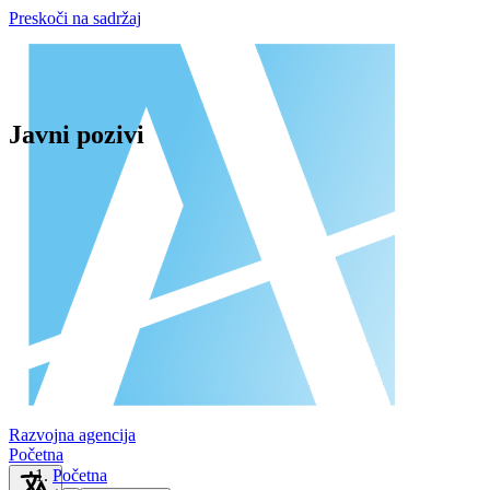
Preskoči na sadržaj
Javni pozivi
Razvojna agencija
Početna
Početna