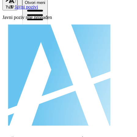
/
Otvori meni
Javni pozivi
ЋИР
Javni poziv nije pronađen