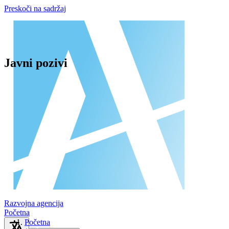
Preskoči na sadržaj
Javni pozivi
Razvojna agencija
Početna
Početna