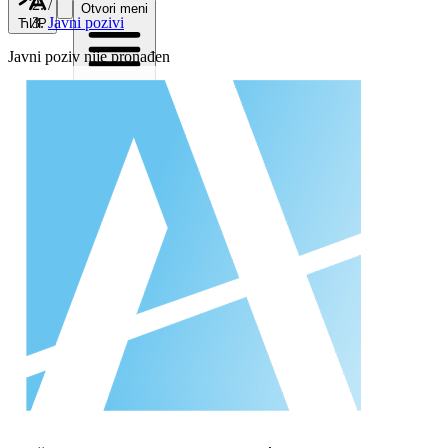
/
Otvori meni
Javni pozivi
ЋИР
Javni poziv nije pronađen