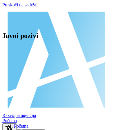
Preskoči na sadržaj
Javni pozivi
Razvojna agencija
Početna
Početna