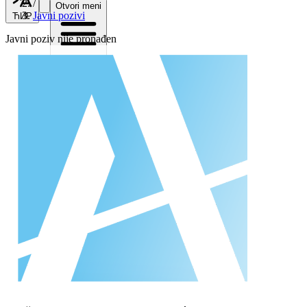
/
Otvori meni
Javni pozivi
ЋИР
Javni poziv nije pronađen