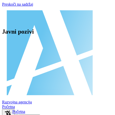
Preskoči na sadržaj
Javni pozivi
Razvojna agencija
Početna
Početna