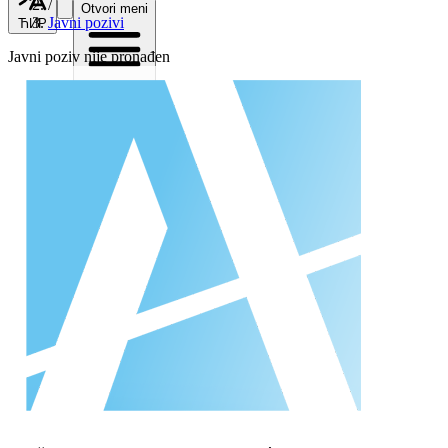
/
Otvori meni
Javni pozivi
ЋИР
Javni poziv nije pronađen