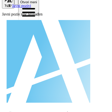
/
Otvori meni
Javni pozivi
ЋИР
Javni poziv nije pronađen