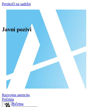
Preskoči na sadržaj
Javni pozivi
Razvojna agencija
Početna
Početna