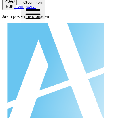
/
Otvori meni
Javni pozivi
ЋИР
Javni poziv nije pronađen