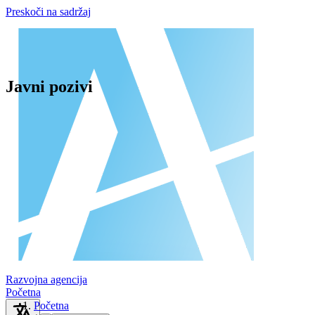
Preskoči na sadržaj
Javni pozivi
Razvojna agencija
Početna
Početna