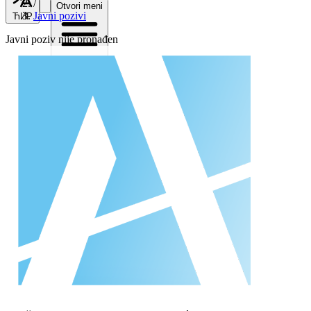
/
Otvori meni
Javni pozivi
ЋИР
Javni poziv nije pronađen