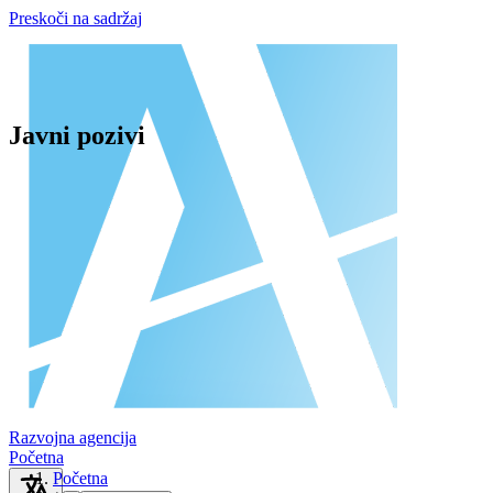
Preskoči na sadržaj
Javni pozivi
Razvojna agencija
Početna
Početna