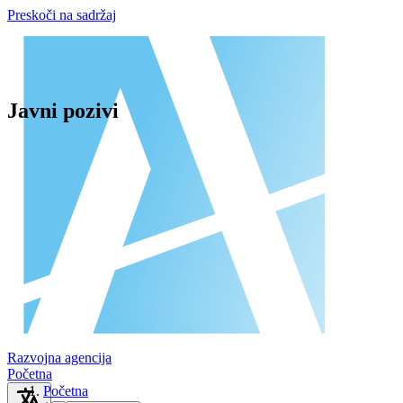
Preskoči na sadržaj
Javni pozivi
Razvojna agencija
Početna
Početna