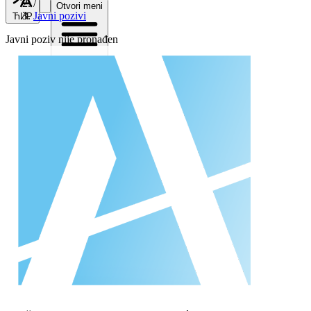
/
Otvori meni
Javni pozivi
ЋИР
Javni poziv nije pronađen