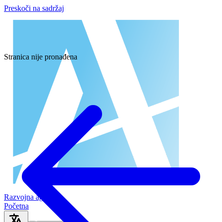
Preskoči na sadržaj
Stranica nije pronađena
Razvojna agencija
Početna