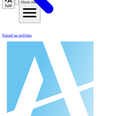
Otvori meni
ЋИР
Nazad na početnu