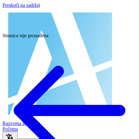
Preskoči na sadržaj
Stranica nije pronađena
Razvojna agencija
Početna