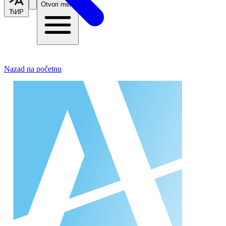
Otvori meni
ЋИР
Nazad na početnu